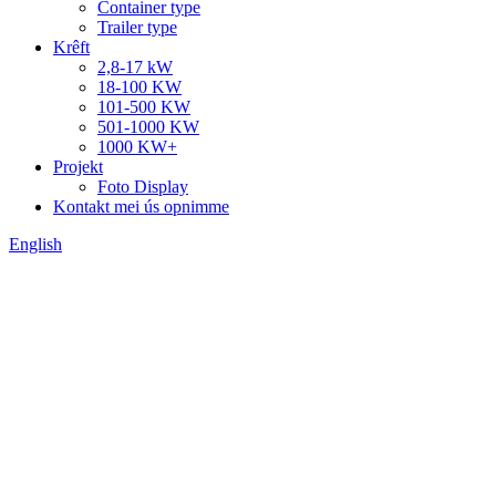
Container type
Trailer type
Krêft
2,8-17 kW
18-100 KW
101-500 KW
501-1000 KW
1000 KW+
Projekt
Foto Display
Kontakt mei ús opnimme
English