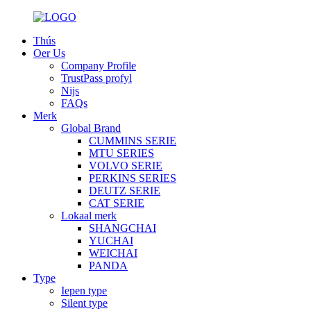
Thús
Oer Us
Company Profile
TrustPass profyl
Nijs
FAQs
Merk
Global Brand
CUMMINS SERIE
MTU SERIES
VOLVO SERIE
PERKINS SERIES
DEUTZ SERIE
CAT SERIE
Lokaal merk
SHANGCHAI
YUCHAI
WEICHAI
PANDA
Type
Iepen type
Silent type