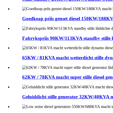
Goedkeap priis genset diesel 150KW/188KVA m
Fabrykspriis 90KW/113KVA standby stille l
65KW / 81KVA macht wetterdicht stille dynam
62KW / 78KVA macht super stille diesel gen
Geluiddicht stille generator 32KW/40KVA m