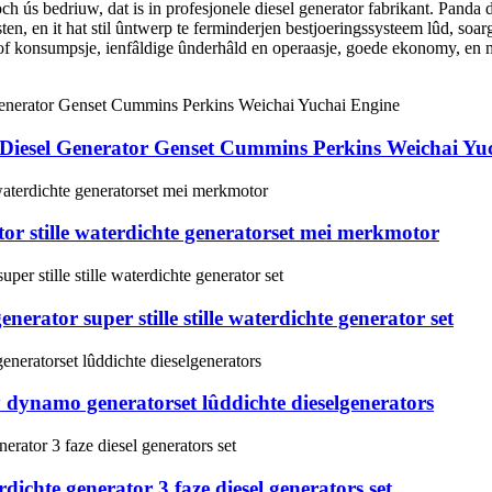
och ús bedriuw, dat is in profesjonele diesel generator fabrikant. Pand
ten, en it hat stil ûntwerp te ferminderjen bestjoeringssysteem lûd, soa
stof konsumpsje, ienfâldige ûnderhâld en operaasje, goede ekonomy, en 
Diesel Generator Genset Cummins Perkins Weichai Yu
r stille waterdichte generatorset mei merkmotor
erator super stille stille waterdichte generator set
dynamo generatorset lûddichte dieselgenerators
chte generator 3 faze diesel generators set