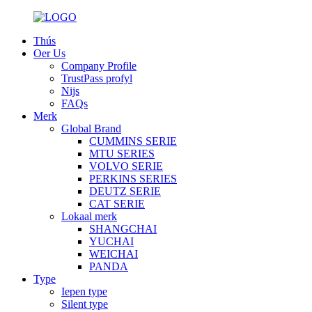
Thús
Oer Us
Company Profile
TrustPass profyl
Nijs
FAQs
Merk
Global Brand
CUMMINS SERIE
MTU SERIES
VOLVO SERIE
PERKINS SERIES
DEUTZ SERIE
CAT SERIE
Lokaal merk
SHANGCHAI
YUCHAI
WEICHAI
PANDA
Type
Iepen type
Silent type