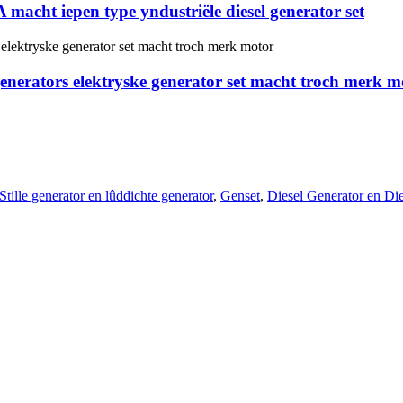
acht iepen type yndustriële diesel generator set
erators elektryske generator set macht troch merk m
Stille generator en lûddichte generator
,
Genset
,
Diesel Generator en Di