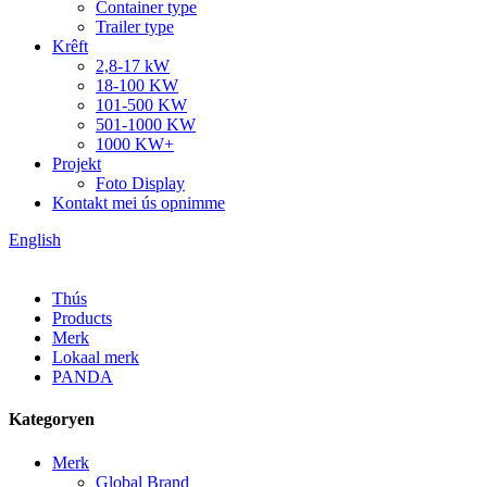
Container type
Trailer type
Krêft
2,8-17 kW
18-100 KW
101-500 KW
501-1000 KW
1000 KW+
Projekt
Foto Display
Kontakt mei ús opnimme
English
Thús
Products
Merk
Lokaal merk
PANDA
Kategoryen
Merk
Global Brand