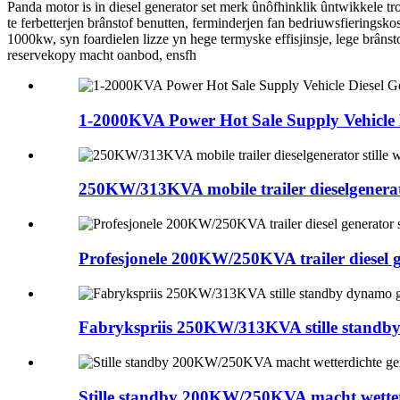
Panda motor is in diesel generator set merk ûnôfhinklik ûntwikkele tr
te ferbetterjen brânstof benutten, ferminderjen fan bedriuwsfieringskos
1000kw, syn foardielen lizze yn hege termyske effisjinsje, lege brân
reservekopy macht oanbod, ensfh
1-2000KVA Power Hot Sale Supply Vehicle 
250KW/313KVA mobile trailer dieselgenerato
Profesjonele 200KW/250KVA trailer diesel gen
Fabrykspriis 250KW/313KVA stille standby 
Stille standby 200KW/250KVA macht wetterdi