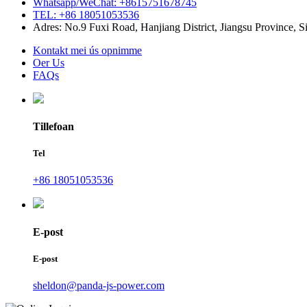
Whatsapp/WeChat: +8615751678745
TEL: +86 18051053536
Adres: No.9 Fuxi Road, Hanjiang District, Jiangsu Province, S
Kontakt mei ús opnimme
Oer Us
FAQs
Tillefoan
Tel
+86 18051053536
E-post
E-post
sheldon@panda-js-power.com