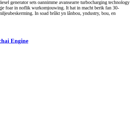
a diesel generator sets oannimme avansearre turbocharging technology
rgje foar in noflik wurkomjouwing. It hat in macht berik fan 30-
miljeubeskerming. In soad brûkt yn lânbou, yndustry, bou, en
chai Engine