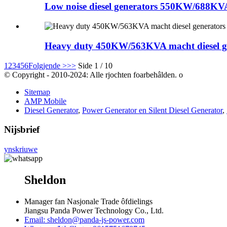
Low noise diesel generators 550KW/688KVA m
Heavy duty 450KW/563KVA macht diesel gen
1
2
3
4
5
6
Folgjende >
>>
Side 1 / 10
© Copyright - 2010-2024: Alle rjochten foarbehâlden. o
Sitemap
AMP Mobile
Diesel Generator
,
Power Generator en Silent Diesel Generator
,
Nijsbrief
ynskriuwe
Sheldon
Manager fan Nasjonale Trade ôfdielings
Jiangsu Panda Power Technology Co., Ltd.
Email: sheldon@panda-js-power.com